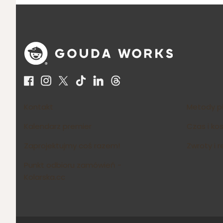
Linki w stopce
Kontakt
Metody p
Kalendarz premier
Czas i ko
Zaprojektujmy coś razem!
Zwroty i 
Punkt odbioru zamówień -
Kolarska.cc