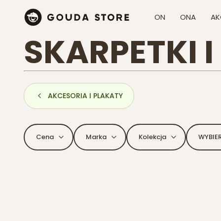
ON
ONA
AK
SKARPETKI 
AKCESORIA I PLAKATY
Cena
Marka
Kolekcja
WYBIE
Koniec filtrów
Lista produktów