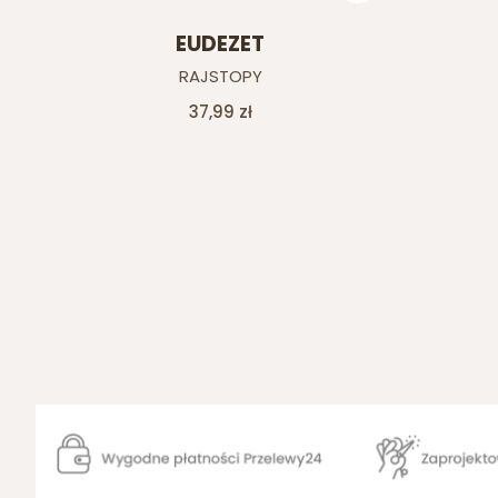
EUDEZET
Producent
RAJSTOPY
Cena
37,99 zł