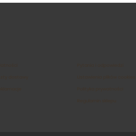
łatności
Pytania i odpowiedzi
szty dostawy
Ustawienia plików cookies
reklamacje
Polityka prywatności
Regulamin sklepu