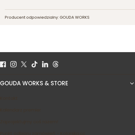
Producent odpowiedzialny: GOUDA WORKS
Linki w stopce
GOUDA WORKS & STORE
Kontakt
Kalendarz premier
Zaprojektujmy coś razem!
Punkt odbioru zamówień - Kolarska.cc