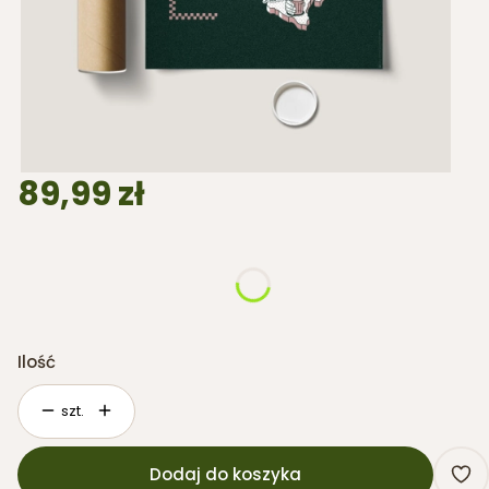
Cena
89,99 zł
*
WYBIERZ FORMAT PLAKATU
A2
B2
Ilość
szt.
Dodaj do koszyka