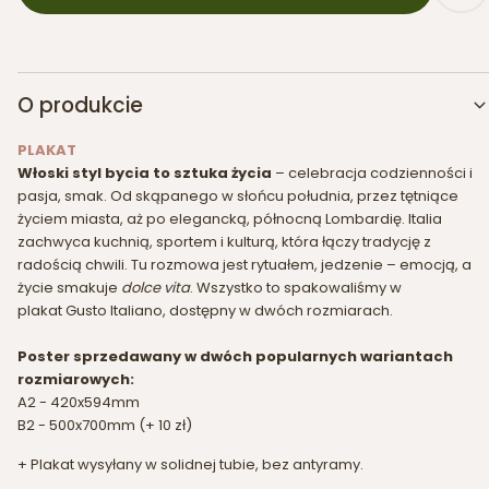
O produkcie
PLAKAT
Włoski styl bycia to sztuka życia
– celebracja codzienności i
pasja, smak. Od skąpanego w słońcu południa, przez tętniące
życiem miasta, aż po elegancką, północną Lombardię. Italia
zachwyca kuchnią, sportem i kulturą, która łączy tradycję z
radością chwili. Tu rozmowa jest rytuałem, jedzenie – emocją, a
życie smakuje
dolce vita
. Wszystko to spakowaliśmy w
plakat Gusto Italiano, dostępny w dwóch rozmiarach.
Poster sprzedawany w dwóch popularnych wariantach
rozmiarowych:
A2 - 420x594mm
B2 - 500x700mm (+ 10 zł)
+ Plakat wysyłany w solidnej tubie, bez antyramy.