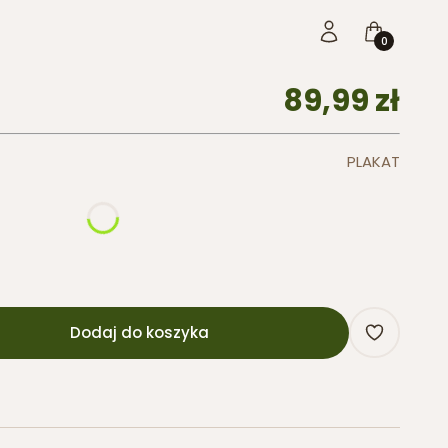
Produkty w 
Zaloguj się
Koszyk
Cena
89,99 zł
PLAKAT
Dodaj do koszyka