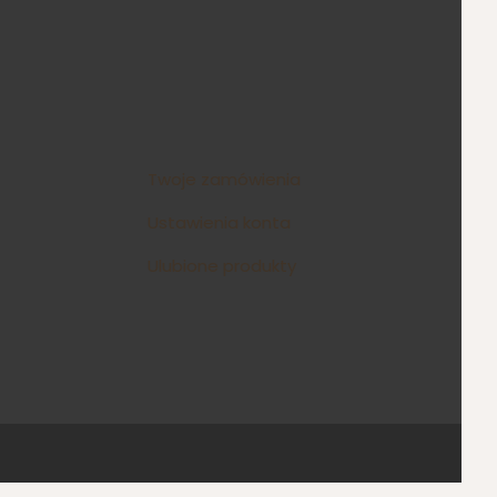
Twoje zamówienia
Ustawienia konta
Ulubione produkty