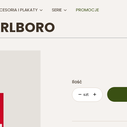
CESORIA I PLAKATY
SERIE
PROMOCJE
RLBORO
*
WYBIERZ FORMAT PLAKATU
A2
B2
Ilość
szt.