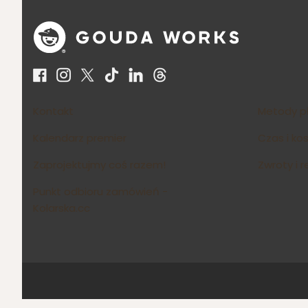
Linki w stopce
Kontakt
Metody p
Kalendarz premier
Czas i ko
Zaprojektujmy coś razem!
Zwroty i 
Punkt odbioru zamówień -
Kolarska.cc