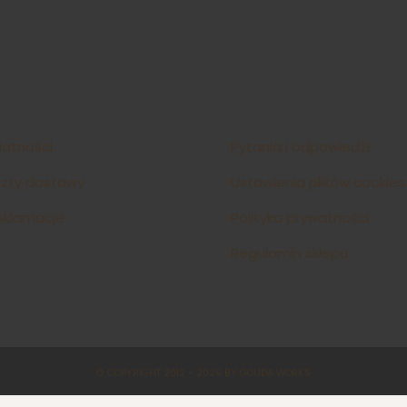
łatności
Pytania i odpowiedzi
szty dostawy
Ustawienia plików cookies
reklamacje
Polityka prywatności
Regulamin sklepu
© COPYRIGHT 2012 - 2026 BY GOUDA WORKS