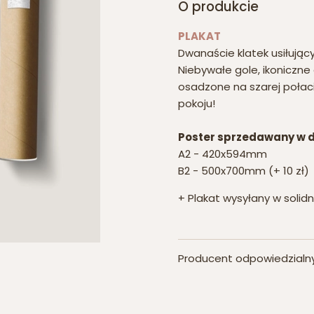
O produkcie
PLAKAT
Dwanaście klatek usiłując
Niebywałe gole, ikoniczne 
osadzone na szarej połaci
pokoju!
Poster sprzedawany w 
A2 - 420x594mm
B2 - 500x700mm (+ 10 zł)
+ Plakat wysyłany w solidn
Producent odpowiedzial