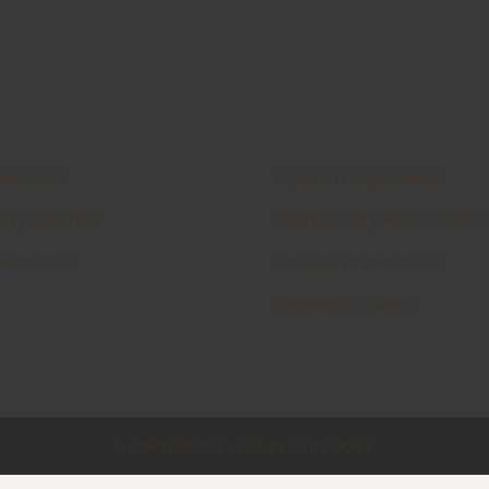
łatności
Pytania i odpowiedzi
szty dostawy
Ustawienia plików cookies
reklamacje
Polityka prywatności
Regulamin sklepu
© COPYRIGHT 2012 - 2026 BY GOUDA WORKS