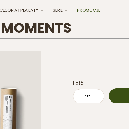
CESORIA I PLAKATY
SERIE
PROMOCJE
E MOMENTS
*
WYBIERZ FORMAT PLAKATU
A2
B2
Ilość
szt.