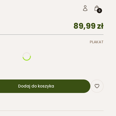
Produkty w 
Zaloguj się
Koszyk
Cena
89,99 zł
PLAKAT
Dodaj do koszyka