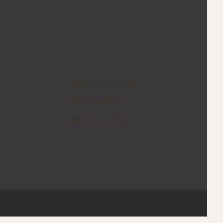
Twoje zamówienia
Ustawienia konta
Ulubione produkty