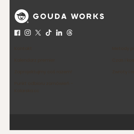
Linki w stopce
Kontakt
Metody p
Kalendarz premier
Czas i ko
Zaprojektujmy coś razem!
Zwroty i 
Punkt odbioru zamówień -
Kolarska.cc